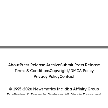
About
Press Release Archive
Submit Press Release
Terms & Conditions
Copyright/DMCA Policy
Privacy Policy
Contact
© 1995-2026 Newsmatics Inc. dba Affinity Group
Publishing & Today in Business. All Rights Reserved.
Cookie Settings / Your Privacy Choices