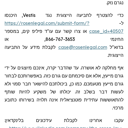
נגרם נזק.
, היכנסו
Vestis
כדי להצטרף לתביעה הייצוגית נגד
https://rosenlegal.com/submit-form/?
ל-
או צרו קשר עם עו"ד פיליפ קים, במספר
case_id=40507
החינמי 866-767-3653, או
לקבלת מידע על התביעה
case@rosenlegal.com
בדוא"ל
הייצוגית.
אף מחלקה לא אושרה. עד שהדבר יקרה, אינכם מיוצגים על ידי
גורם מייעץ, אלא אם סיכמתם עם גורם כזה. באפשרותכם לבחור
גורם מייעץ מטעמכם. כמו כן, ביכולתכם להישאר חבר סמוי ולא
לעשות דבר בשלב זה. יכולתו של משקיע להיות שותף
להתאוששות עתידית פוטנציאלית אינה תלויה בשירותו כתובע
מרכזי.
:
בלינקדאין
עידכונים
עקבו אחרינו לקבלת