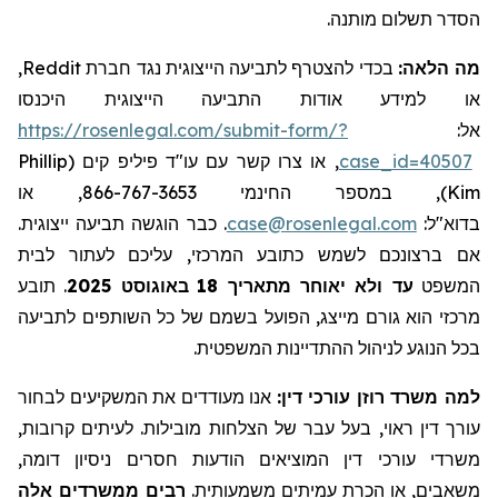
הסדר תשלום מותנה.
,
Reddit
בכדי להצטרף לתביעה הייצוגית נגד חברת
מה הלאה:
או למידע אודות התביעה הייצוגית היכנסו
https://rosenlegal.com/submit-form/?
אל:
Phillip
, או צרו קשר עם עו"ד פיליפ קים (
case_id=40507
), במספר החינמי 866-767-3653, או
Kim
. כבר הוגשה תביעה ייצוגית.
case@rosenlegal.com
בדוא"ל:
אם ברצונכם לשמש כתובע המרכזי, עליכם לעתור לבית
תובע
.
באוגוסט 2025
18
עד ולא יאוחר מתאריך
המשפט
מרכזי הוא גורם מייצג, הפועל בשמם של כל השותפים לתביעה
בכל הנוגע לניהול ההתדיינות המשפטית.
למה משרד רוזן עורכי דין:
אנו מעודדים את המשקיעים לבחור
עורך דין ראוי, בעל עבר של הצלחות מובילות. לעיתים קרובות,
משרדי עורכי דין המוציאים הודעות חסרים ניסיון דומה,
משאבים, או הכרת עמיתים משמעותית.
רבים ממשרדים אלה