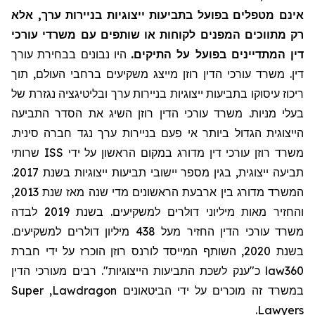
אינם מטפלים בפועל בתביעות ייצוגיות בניירות ערך, אלא
רק מתווכים המפנים לקוחות או שותפים עם משרדי עורכי
דין המתדיינים בפועל על התיקים.
היו נבונים בבחירת עורך
דין. משרד עורכי הדין רוזן מייצג משקיעים ברחבי העולם, תוך
ריכוז עיסוקו בתביעות ייצוגיות בניירות ערך ובליטיגציה נגזרת של
בעלי מניות. משרד עורכי הדין רוזן השיג את הסדר התביעה
הייצוגית הגדול ביותר אי פעם בניירות ערך נגד חברה סינית.
שרותי
ISS
משרד רוזן עורכי דין מדורג במקום הראשון על ידי
תביעה ייצוגית, בגין מספר יישובי תביעות ייצוגיות בשנת 2017.
המשרד מדורג בין ארבעת הראשונים מדי שנה מאז שנת 2013,
והחזיר מאות מיליוני דולרים למשקיעים. בשנת 2019 לבדה
משרד עורכי הדין החזיר
מעל
438 מיליון דולרים למשקיעים.
בשנת 2020, השותף המייסד לורנס רוזן הוכרז על ידי חברת
מעורכי הדין
כ"ענק לשכת התביעות הייצוגיות". רבים
law360
Super
,
Lawdragon
במשרד זה מוכרים על ידי הביטאונים
.
Lawyers