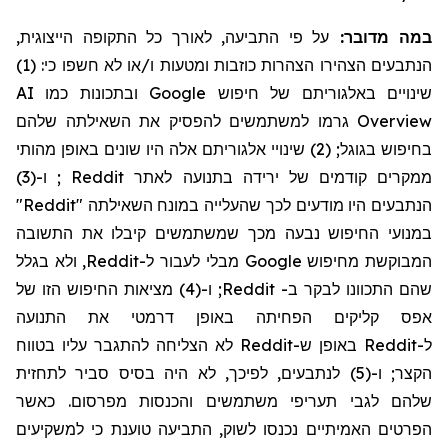
במה מדובר:
על פי התביעה, לאורך כל
התקופה
הייצוגית,
הנתבעים הצהירו הצהרות כוזבות ומטעות ו/או לא חשפו כי: (1)
ובתכונות כמו AI
Google
שינויים באלגוריתם של חיפוש
גרמו למשתמשים להפסיק את השאילתה שלהם
Overview
בחיפוש
בגוגל; (2)
שינויי אלגוריתם אלה היו שונים באופן מהותי
; ו-(3)
Reddit
ממקרים קודמים של ירידה בתנועה לאתר
"
Reddit
הנתבעים היו מודעים לכך שהעלייה במונח השאילתה "
במנועי החיפוש נבעה מכך שמשתמשים קיבלו את התשובה
, ולא בגלל
Reddit
מבלי לעבור ל-
Google
המבוקשת מחיפוש
מציאות החיפוש הזו של
; ו-(4)
Reddit
ב-
שהם התכוונו לבקר
אפס קליקים הפחיתה באופן דרמטי את התנועה
לא הצליחה להתגבר עליו בטווח
Reddit
באופן ש-
Reddit
ל-
הקצר; ו-(5) לנתבעים, לפיכך, לא היה בסיס סביר לתחזית
שלהם לגבי תעריפי משתמשים והכנסות מפרסום. כאשר
הפרטים האמיתיים נכנסו לשוק, התביעה טוענת כי למשקיעים