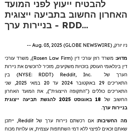
להבטיח ייעוץ לפני המועד
האחרון החשוב בתביעה ייצוגית
בניירות ערך - RDD…
ניו יורק, Aug. 03, 2025 (GLOBE NEWSWIRE) --
), משרד עורכי
Rosen Law Firm
משרד רוזן עורכי דין (
מדוע:
דין בינלאומי העוסק בזכויות משקיעים, מזכיר לרוכשים את
ניירות
) בין
NYSE: RDDT
(
Reddit, Inc.
של
הערך
, שני
2025
במאי
20
עד
2024
באוקטובר
29
התאריכים
התאריכים כוללים ("התקופה הייצוגית"), את המועד האחרון
להגשת תביעה ייצוגית
2025
באוגוסט
18
החשוב של
.
בניירות ערך
, ייתכן
Reddit
של
ניירות ערך
אם רכשתם
מה החשיבות:
שאתם זכאים לפיצוי ללא דמי השתתפות עצמית, או עלויות מכוח